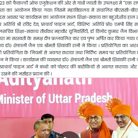
 को फैकल्टी ऑफ एजुकेशन की ओर से गांधी जयंती के उपलक्ष्य में "एक राष्ट
योगिता का आयोजन किया गया। जिसमें महाविद्यालय में संचालित बीएससी-बीएड 
ा। इस अवसर पर कार्यक्रम का आयोजन स्थल शिक्षा-संकाय का बहुउद्देशीय हाल र
अतिथि श्री रविंद्र देव, प्राचार्य फाइन आर्ट, विशिष्ट अतिथि प्रो० एमपी सिंह सर
 शिक्षा-संकाय तीर्थंकर महावीर यूनिवर्सिटी, डॉ विनोद कुमार जैन विभागा
वारा मां सरस्वती के समक्ष दीप प्रज्जवलित कर एवं पुष्प अर्पित कर किया गया
यं डॉ० शेफाली जैन एवं श्रीमती शिवांकी रानी ने किया । प्रतियोगिता का आर
को प्रतियोगिता के नियमों से अवगत कराया तथा निर्दिष्ट समय पर प्रतियोगिता
ने किया । कार्यक्रम की व्यवस्था डॉ० शेफाली जैन एवं श्रीमती शिवांकी रानी ने
ेव, प्राचार्य फाइन आर्ट ने बच्चों को पोस्टर की बारीकियों से अवगत कराया। और 
न रखने की नसीहत प्रदान की ।