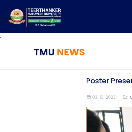
.
TMU
NEWS
Poster Prese
03-10-2023