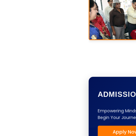
ADMISSI
Empowering Minds
Begin Your Journe
Apply No