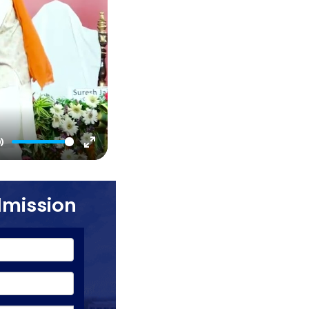
Mute
Enter
fullscreen
dmission