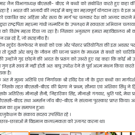
र जैन विभागाध्यक्ष बीएससी- बीएड ने बच्चों को संबोधित करते हुए कहा की पू
हा है । भारत की आजादी की लड़ाई में बापू का महत्वपूर्ण योगदान रहा। वे इस 
ों को एकत्रित कर अंहिंसा और सत्य के मार्ग पर चलकर देश को आजाद कराने
ी के द्वारा राष्ट्रपिता महात्मा गांधी जन्मदिन के उपलक्ष्य में स्वच्छता अभियान चल
छता को विशेष महत्व दिया जा रहा है। जिसका अनुसरण हमारा महाविद्यालय भी कर 
 रख रहे हैं, जो सराहनीय है।
डीन स्टूडेंट वेलफेयर ने बच्चों को एक और पोस्टर प्रतियोगिता की इस अवसर पर 
ा तो दूसरी ओर बापू के जीवन की घटना प्रसंग के माध्यम से बच्चों को चारित
 की उन्होंने गुड छोड़ने की आदत के प्रसंग को उठाते हुए यह कहा कि कोई भी 
ुण हमें स्वयं में नहीं होती अतः बापू उपदेश देने से पूर्व आत्म मंथन किया करत
यक है।
अंत में मुख्य अतिथि एवं निर्णायक श्री रविंद्र देव जी के द्वारा बच्चों का मार्गद
सके तहत बीएससी-बीएड की प्रेरणा ने प्रथम, सौम्या एवं अंशिका सिंधु ने द्
इसके अतिरिक्त मीनाक्षी सैनी, निहारिका सिंह, मीनाक्षी गंगवार, श्रुति पांडे, म
बीएससी-बीएड तथा अमर्सन जॉय बीए-बीएड ने सांत्वना पुरस्कार प्राप्त किया। अंत
र्यक्रम का शुभ समापन हुआ।
फ एजुकेशन के संकाय सदस्य उपस्थित रहे ।
्त छात्र-छात्राओं में विद्यमान कलात्मकता को उजागर करना था।