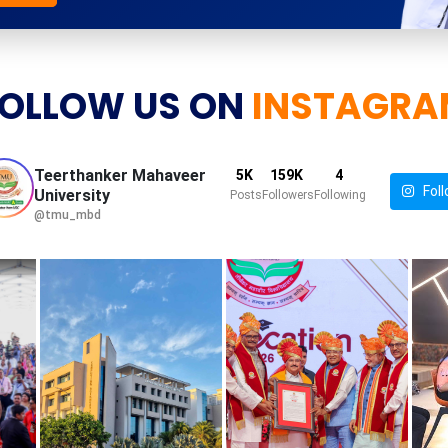
OLLOW US ON
INSTAGRA
Teerthanker Mahaveer
5K
159K
4
Foll
University
Posts
Followers
Following
@tmu_mbd