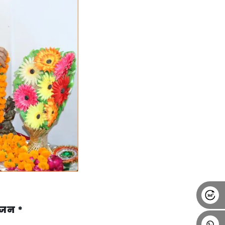
Alumni
Placement
Career
News
योजन *